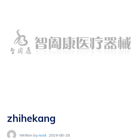
zhihekang
Written by
root
2019-08-28