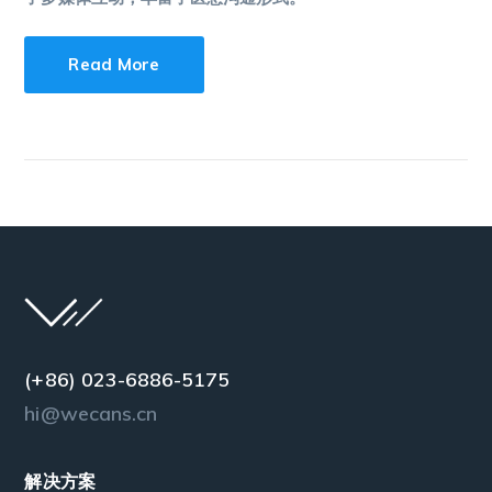
Read More
(+86) 023-6886-5175
hi@wecans.cn
解决方案